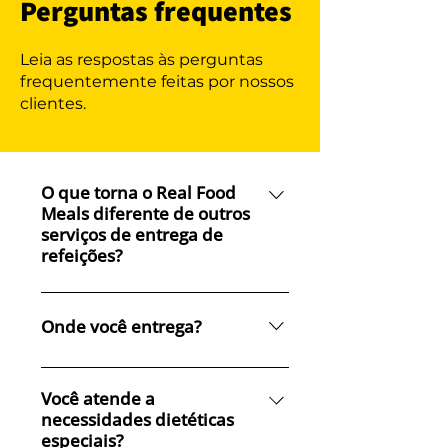
Perguntas frequentes
Leia as respostas às perguntas
frequentemente feitas por nossos
clientes.
O que torna o Real Food
Meals diferente de outros
serviços de entrega de
refeições?
Usamos apenas ingredientes
verdadeiros e saudáveis em
Onde você entrega?
nossas refeições, por isso eles
são repletos de benefícios
Atualmente entregamos na área
nutritivos em um tamanho
de Sydney, mas expandiremos
Você atende a
generoso de 400-500g e em
necessidades dietéticas
nossa zona de entrega em
especiais?
pequenas porções de 300-380g.
breve.