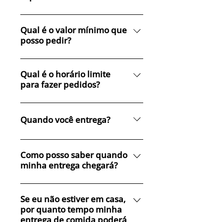
Sempre que possível, podemos
atender às suas necessidades
Qual é o valor mínimo que
posso pedir?
alimentares especiais. Envie-nos
um email para
$ 70.
contact@realfoodmeals.com.au
Qual é o horário limite
para nos informar sobre suas
para fazer pedidos?
necessidades.
20h às sextas-feiras.
Quando você entrega?
Entregamos refeições às terças-
feiras.
Como posso saber quando
minha entrega chegará?
Iremos atualizá-lo com
mensagens de texto durante a
Se eu não estiver em casa,
por quanto tempo minha
viagem do seu pedido.
entrega de comida poderá