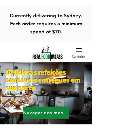
Currently delivering to Sydney.
Each order requires a minimum
spend of $70.
Carrinho
Deliciosas refeições
saudáveis entregues em
sua porta
Navegar nos menus