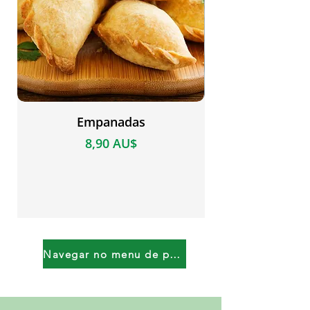
Empanadas
Preço
8,90 AU$
Navegar no menu de pré-encomenda