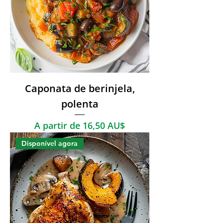
Caponata de berinjela,
polenta
Preço promocional
A partir de
16,50 AU$
Disponível agora