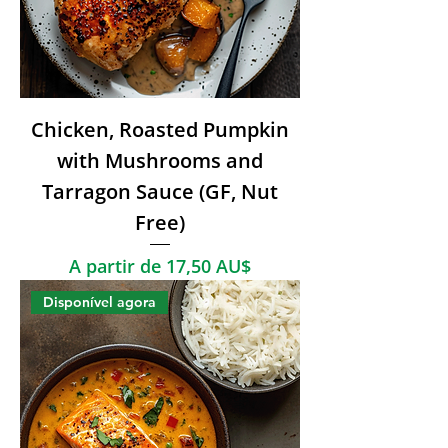
Chicken, Roasted Pumpkin
with Mushrooms and
Tarragon Sauce (GF, Nut
Free)
Preço promocional
A partir de
17,50 AU$
Disponível agora