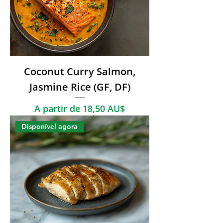
Coconut Curry Salmon,
Jasmine Rice (GF, DF)
Preço promocional
A partir de
18,50 AU$
Disponível agora