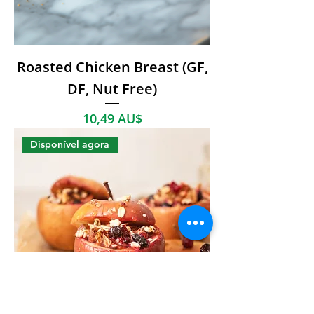
Roasted Chicken Breast (GF,
DF, Nut Free)
Preço
10,49 AU$
Disponível agora